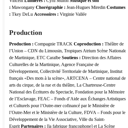
Vincent
Lumiè
res :
Cyril Mulon
Musique et son
:
Mawongany
Chorégraphie :
Jean-Hugues Miredin
Costumes
:
Tkey DeLu
Accessoires :
Virginie Vallée
Production
Production :
Compagnie TRACK
Coproduction :
Théâtre de
l’Union – CDN du Limousin, Tropiques Atrium Scène Nationale
de Martinique, ETC Caraïbe
Soutiens :
Direction des Affaires
Culturelles de la Martinique, Agence Française de
Développement, Collectivité Territoriale de Martinique, Institut
français «Des mots à la scène», ARTCENA – Centre national des
arts du cirque, de la rue et du théâtre, La Chartreuse-Centre
National des Écritures du Spectacle, Fondation pour la Mémoire
de l’Esclavage, FEAC – Fonds d’Aide aux Échanges Artistiques
et Culturels pour l’Outre-mer cofinancé par le Ministère de
l’Outre-Mer et le Ministère de la Culture, FDVA – Fonds pour le
Développement de la Vie Associative, Ville du Saint-
Esprit
Partenaires
:
[la fabrique francophone] et La Scène