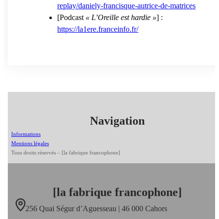
replay/daniely-francisque-autrice-de-matrices
[Podcast
« L’Oreille est hardie »
] :
https://la1ere.franceinfo.fr/
Navigation
Informations
Mentions légales
Tous droits réservés – [la fabrique francophone]
[la fabrique francophone]
256 Quai Ségur d’Aguesseau | 46 000 Cahors