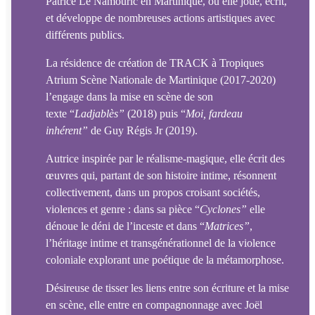
Patrice Le Namouric en Martinique, où elle joue, écrit,
et développe de nombreuses actions artistiques avec
différents publics.
La résidence de création de TRACK à Tropiques
Atrium Scène Nationale de Martinique (2017-2020)
l’engage dans la mise en scène de son
texte “
Ladjabl
è
s”
(2018) puis “
Moi, fardeau
inhérent”
de Guy Régis Jr (2019).
Autrice inspirée par le réalisme-magique, elle écrit des
œuvres qui, partant de son histoire intime, résonnent
collectivement, dans un propos croisant sociétés,
violences et genre : dans sa pièce “
Cyclones
”
elle
dénoue le déni de l’inceste et dans “
Matrices”
,
l’héritage intime et transgénérationnel de la violence
coloniale explorant une poétique de la métamorphose.
Désireuse de tisser les liens entre son écriture et la mise
en scène, elle entre en compagnonnage avec Joël