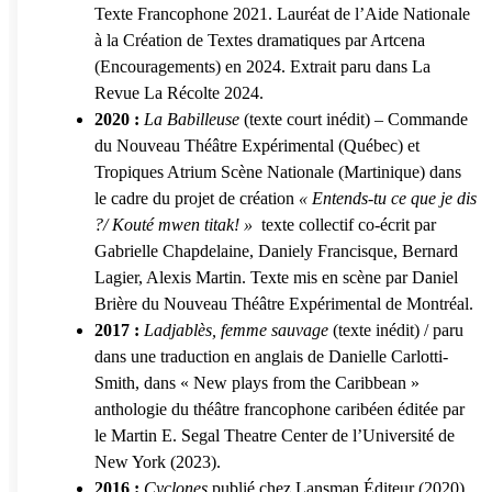
Texte Francophone 2021. Lauréat de l’Aide Nationale
à la Création de Textes dramatiques par Artcena
(Encouragements) en 2024. Extrait paru dans La
Revue La Récolte 2024.
2020 :
La Babilleuse
(texte court inédit) – Commande
du Nouveau Théâtre Expérimental (Québec) et
Tropiques Atrium Scène Nationale (Martinique) dans
le cadre du projet de création
« Entends-tu ce que je dis
?/ Kouté
mwen titak! »
texte collectif co-écrit par
Gabrielle Chapdelaine, Daniely Francisque, Bernard
Lagier, Alexis Martin. Texte mis en scène par Daniel
Brière du Nouveau Théâtre Expérimental de Montréal.
2017 :
Ladjablès, femme sauvage
(texte inédit) / paru
dans une traduction en anglais de Danielle Carlotti-
Smith, dans « New plays from the Caribbean »
anthologie du théâtre francophone caribéen éditée par
le Martin E. Segal Theatre Center de l’Université de
New York (2023).
2016 :
Cyclones
publié chez Lansman Éditeur (2020),