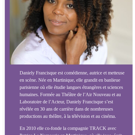
Daniely Francisque est comédienne, autrice et metteuse
en scène. Née en Martinique, elle grandit en banlieue
parisienne où elle étudie langues étrangères et sciences
humaines. Formée au Théâtre de l’Air Nouveau et au
Laboratoire de l’Acteur, Daniely Francisque s’est
révélée en 30 ans de carrière dans de nombreuses
productions au théâtre, à la télévision et au cinéma.
En 2010 elle co-fonde la compagnie TRACK avec