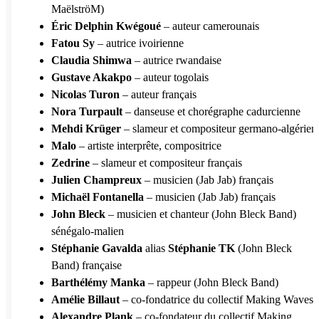
MaëlströM)
Éric Delphin Kwégoué
– auteur camerounais
Fatou Sy
– autrice ivoirienne
Claudia Shimwa
– autrice rwandaise
Gustave Akakpo
– auteur togolais
Nicolas Turon
– auteur français
Nora Turpault
– danseuse et chorégraphe cadurcienne
Mehdi Krüger
– slameur et compositeur germano-algérien
Malo
– artiste interprête, compositrice
Zedrine
– slameur et compositeur français
Julien Champreux
– musicien (Jab Jab) français
Michaël Fontanella
– musicien (Jab Jab) français
John Bleck
– musicien et chanteur (John Bleck Band)
sénégalo-malien
Stéphanie Gavalda
alias
Stéphanie TK
(John Bleck
Band) française
Barthélémy Manka
– rappeur (John Bleck Band)
Amélie Billaut
– co-fondatrice du collectif Making Waves
Alexandre Plank
– co-fondateur du collectif Making